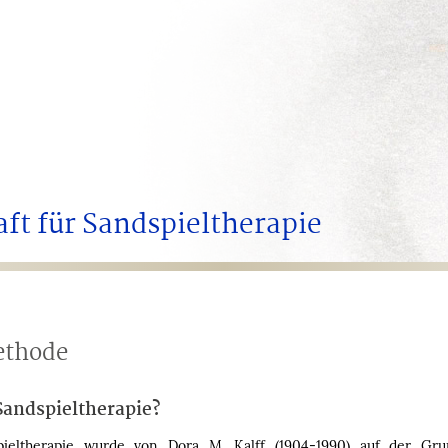
ft für Sandspieltherapie
ethode
Sandspieltherapie?
pieltherapie wurde von Dora M. Kalff (1904-1990) auf der Gru