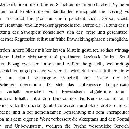
kte verstanden, die oft tiefen Schichten der menschlichen Psyche 
lten und Erleben dieser Sandbilder ermöglicht die Lösung v
n und setzt Energien für einen ganzheitlichen, Körper, Geist
n Heilungs- und Entwicklungsprozess frei. Durch die Haltung des 
tting des Sandspiels konstelliert sich der ‚freie und geschützte
rdernde Regression selbst auf frühe Entwicklungsphasen ermöglicht.
rden innere Bilder mit konkreten Mitteln gestaltet, so dass wir sa
ische Inhalte sichtbaren und greifbaren Ausdruck finden. Som
arer Bezug zwischen Innen und Außen hergestellt, wodurch g
 Schichten angesprochen werden. Es wird ein Prozess initiiert, in 
te und somit verborgene Ganzheit der Psyche die F
geschehen übernimmt. Da sich das Unbewusste kompensato
ein verhält, erwachen vom Bewusstsein abgelehnte oder
mene Inhalte unter den Händen des Sandspielers zu neuem L
ohne willentlich herbeigeführt zu werden und bleibt deshalb meist
ndene und in der gemeinsamen Betrachtung mit dem Therapeuten 
tion mit dem eigenen Werk verbessert die Akzeptanz und den Konta
in und Unbewusstem, wodurch die Psyche wesentliche Bereic