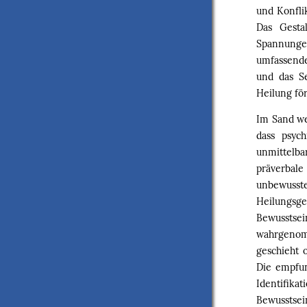
und Konfli
Das Gesta
Spannunge
umfassende
und das Se
Heilung fö
Im Sand we
dass psych
unmittelb
präverbale
unbewuss
Heilungs
Bewussts
wahrgenom
geschieht 
Die empfu
Identifika
Bewusstse