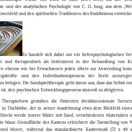
se und der analytischen Psychologie von C. G. Jung, aus dem „Wel
owenfeld und den spirituellen Traditionen des Buddhismus entwickel
Es handelt sich dabei um ein tiefenpsychologisches Ver
sch und therapeutisch als Instrument in der Behandlung von K
hen ebenso wie bei Erwachsenen jeden Alters zur Anwendung kom
lungskräfte und den Individuationsprozess der Seele anzureg
zu bringen. Die Sandspieltherapie geht davon aus, dass das Selbst v
 ist, den psychischen Entwicklungsprozess sinnvoll zu dirigieren.
r Therapieform gestalten die Patienten dreidimensionale Szene
 in Tischhöhe, der in seiner Ausdehnung etwa dem Blickfeld ein
. Hierin werde innere Bilder mit Sand, verschiedenen Materialien 
Die blaue Grundfläche des Kastens erleichtert die Darstellung von W
e und Meere, während das standardisierte Kastenmaß (72 x 49 x