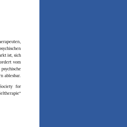
erapeuten,
psychischen
kt ist, sich
fordert vom
psychische
n ablesbar.
Society for
eltherapie“