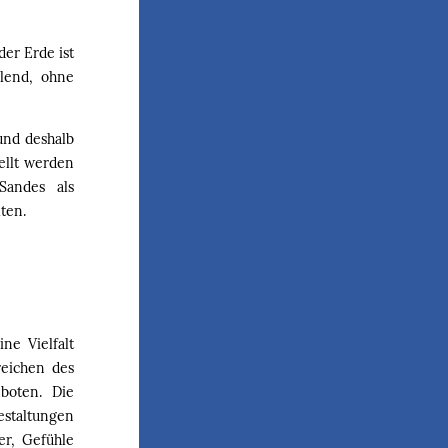
er Erde ist
lend, ohne
und deshalb
ellt werden
Sandes als
ten.
ne Vielfalt
reichen des
eboten. Die
estaltungen
er, Gefühle