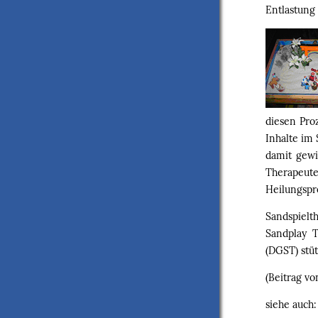
Entlastung 
diesen Pro
Inhalte im 
damit gewi
Therapeut
Heilungspro
Sandspielt
Sandplay T
(DGST) stüt
(Beitrag v
siehe auch