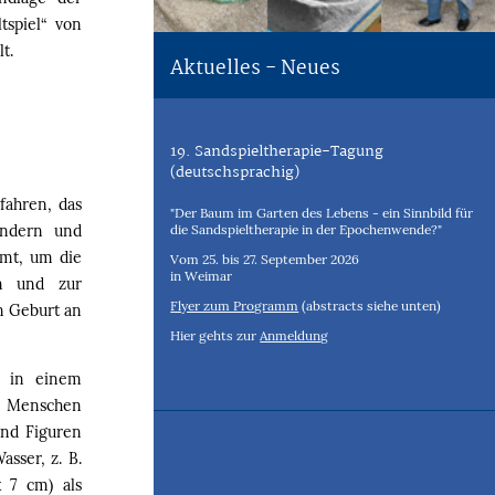
tspiel“ von
t.
Aktuelles - Neues
19. Sandspieltherapie-Tagung
(deutschsprachig)
fahren, das
"Der Baum im Garten des Lebens - ein Sinnbild für
die Sandspieltherapie in der Epochenwende?"
indern und
mt, um die
Vom 25. bis 27. September 2026
in Weimar
en und zur
Flyer zum Programm
(abstracts siehe unten)
on Geburt an
Hier gehts zur
Anmeldung
n in einem
es Menschen
und Figuren
asser, z. B.
 7 cm) als