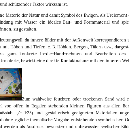
und schützender Faktor wirksam ist.
eine Materie der Natur und damit Symbol des Ewigen. Als Urelement d
bindung mit Wasser ein ideales Bau- und Formmaterial und spie
önnen, zu gestalten.
edeutungsvoll, da innere Bilder mit der Außenwelt korrespondieren 
u mit Höhen und Tiefen, z. B. Höhlen, Bergen, Tälern usw., dargest
as ganz konkrete In-die-Hand-nehmen und Bearbeiten des 
Urmaterie, bewirkt eine direkte Kontaktnahme mit den inneren Wel
Zum wahlweise feuchten oder trockenen Sand wird ei
hl von offen in Regalen stehenden kleinen Figuren aus allen Be
ßstab +/- 1:25) und gestalterisch geeigneten Materialien ang
d ohne jegliche thematische Vorgabe entstehenden symbolischen G
d werden als Ausdruck bewusster und unbewusster seelischer Bild