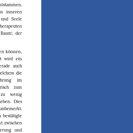
entstammen.
on inneren
 und Seele
Therapeuten
 Raum‘, der
gen können,
it wird ein
erade auch
welchem die
ührung im
risch zum
 zu wenig
eben. Dies
 unbemerkt.
bestätigte
kt zwischen
herung und