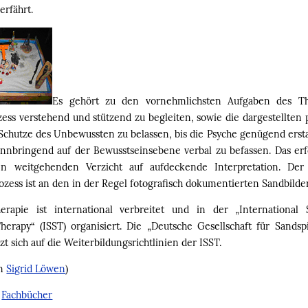
erfährt.
Es gehört zu den vornehmlichsten Aufgaben des Th
zess verstehend und stützend zu begleiten, sowie die dargestellten 
Schutze des Unbewussten zu belassen, bis die Psyche genügend erstar
nnbringend auf der Bewusstseinsebene verbal zu befassen. Das er
en weitgehenden Verzicht auf aufdeckende Interpretation. Der 
zess ist an den in der Regel fotografisch dokumentierten Sandbilder
herapie ist international verbreitet und in der „International 
herapy“ (ISST) organisiert. Die „Deutsche Gesellschaft für Sandspi
zt sich auf die Weiterbildungsrichtlinien der ISST.
on
Sigrid Löwen
)
:
Fachbücher