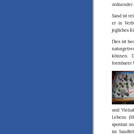
ordnender 
Sand ist r
er in Ver
jegliches K
Dies ist b
naturgetre
können. D
formbarer 
und Vielza
Lebens (Ma
spontan un
im Sandfel