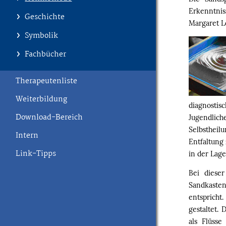
Erkenntnis
Geschichte
Margaret L
Symbolik
Fachbücher
Therapeutenliste
Weiterbildung
diagnosti
Download-Bereich
Jugendlic
Selbsthei
Intern
Entfaltung 
Link-Tipps
in der Lage
Bei diese
Sandkasten
entspricht
gestaltet. 
als Flüss